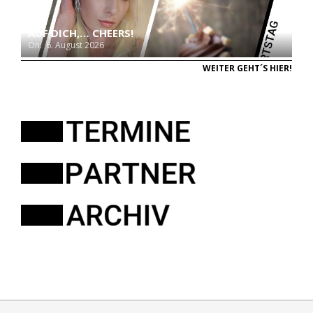
AUF DICH,… CHEERS!
On:
6. August 2026
WEITER GEHT´S HIER!