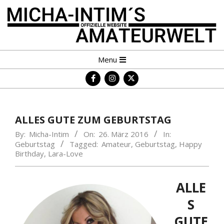
Skip
to
content
MICHA-
Primary
Menu
INTIM
Navigation
´S
Menu
AMATEURWELT
ALLES GUTE ZUM GEBURTSTAG
By:
Micha-Intim
On:
26. März 2016
In:
Geburtstag
Tagged:
Amateur
,
Geburtstag
,
Happy
Birthday
,
Lara-Love
ALLE
S
GUTE