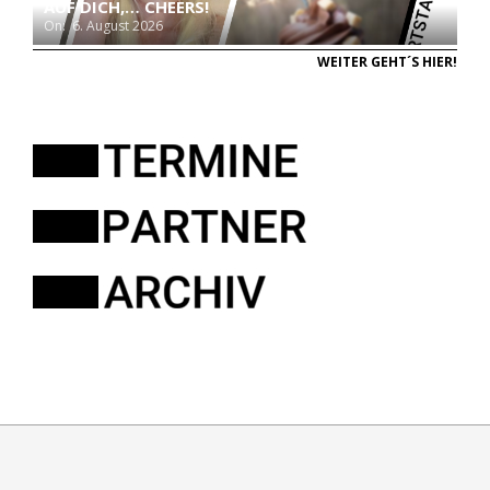
AUF DICH,… CHEERS!
On:
6. August 2026
WEITER GEHT´S HIER!