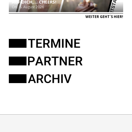
AUF DICH,… CHEERS!
On:
6. August 2026
WEITER GEHT´S HIER!