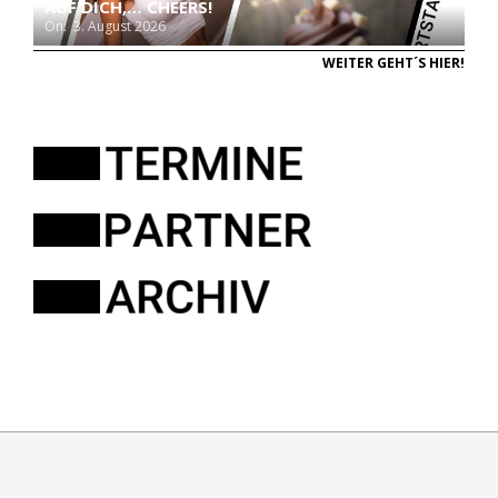
AUF DICH,… CHEERS!
On:
3. August 2026
WEITER GEHT´S HIER!