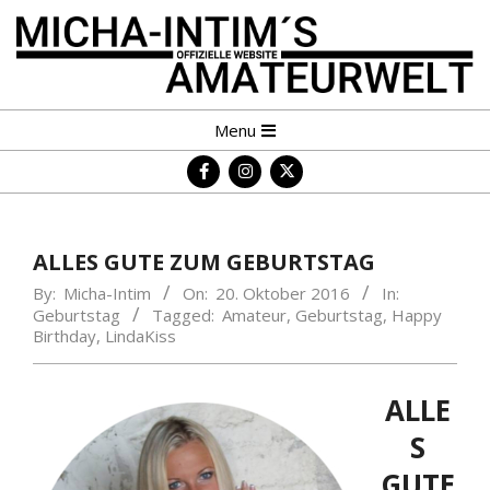
Skip
to
content
MICHA-
Primary
Menu
INTIM
Navigation
´S
Menu
AMATEURWELT
ALLES GUTE ZUM GEBURTSTAG
By:
Micha-Intim
On:
20. Oktober 2016
In:
Geburtstag
Tagged:
Amateur
,
Geburtstag
,
Happy
Birthday
,
LindaKiss
ALLE
S
GUTE