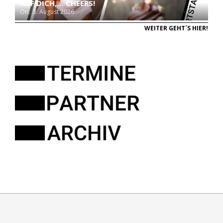
AUF DICH,… CHEERS!
On:
3. August 2026
WEITER GEHT´S HIER!