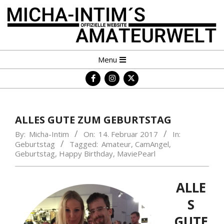
Skip
to
content
MICHA-
Primary
Menu
INTIM
Navigation
´S
Menu
AMATEURWELT
ALLES GUTE ZUM GEBURTSTAG
By:
Micha-Intim
On:
14. Februar 2017
In:
Geburtstag
Tagged:
Amateur
,
CamAngel
,
Geburtstag
,
Happy Birthday
,
MaviePearl
ALLE
S
GUTE