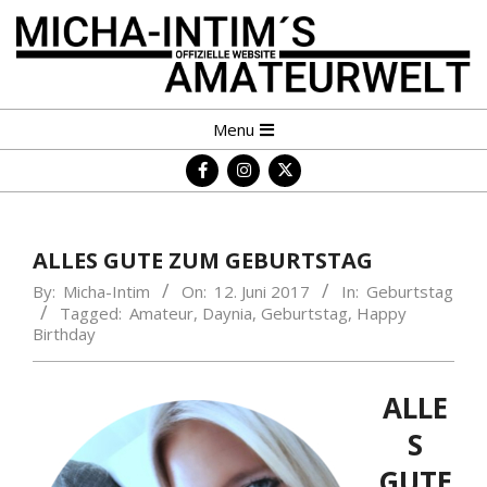
Skip
to
content
MICHA-
Primary
Menu
INTIM
Navigation
´S
Menu
AMATEURWELT
ALLES GUTE ZUM GEBURTSTAG
By:
Micha-Intim
On:
12. Juni 2017
In:
Geburtstag
Tagged:
Amateur
,
Daynia
,
Geburtstag
,
Happy
Birthday
ALLE
S
GUTE