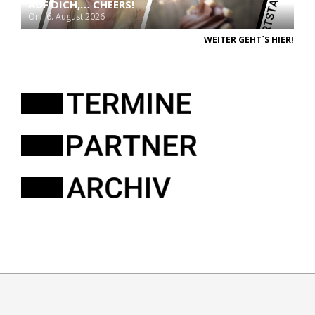
AUF DICH,… CHEERS!
On:
6. August 2026
WEITER GEHT´S HIER!