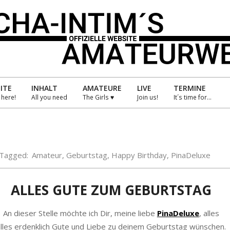
HA-
IM
ITE
INHALT
AMATEURE
LIVE
TERMINE
s here!
All you need
The Girls ♥
Join us!
It´s time for…
Primary
Navigation
TEURWELT
Menu
Tagged:
Amateur
,
Geburtstag
,
Happy Birthday
,
PinaDeluxe
ALLES GUTE ZUM GEBURTSTAG
An dieser Stelle möchte ich Dir, meine liebe
PinaDeluxe
, alles
lles erdenklich Gute und Liebe zu deinem Geburtstag wünschen.