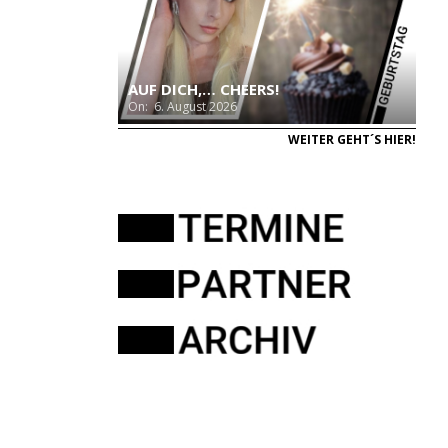
AUF DICH,… CHEERS!
On:
6. August 2026
WEITER GEHT´S HIER!