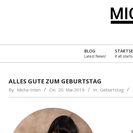
Skip
to
content
MIC
INT
BLOG
STARTSE
Latest News!
It all start
´S
AMA
ALLES GUTE ZUM GEBURTSTAG
By:
Micha-Intim
On:
20. Mai 2019
In:
Geburtstag
a