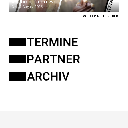
AUF DICH,… CHEERS!
On:
6. August 2026
WEITER GEHT´S HIER!