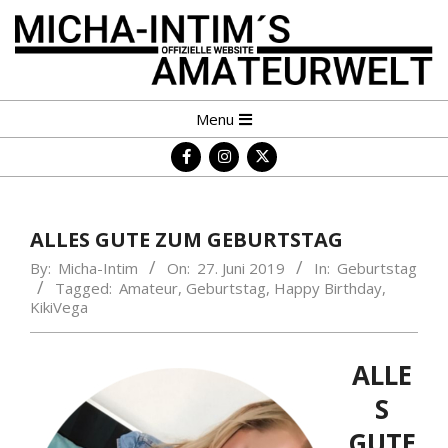
Skip
to
content
MICHA-
Primary
Menu
INTIM
Navigation
´S
Menu
AMATEURWELT
ALLES GUTE ZUM GEBURTSTAG
By:
Micha-Intim
On:
27. Juni 2019
In:
Geburtstag
Tagged:
Amateur
,
Geburtstag
,
Happy Birthday
,
KikiVega
ALLE
S
GUTE