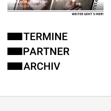
AUF DICH,… CHEERS!
On:
3. August 2026
WEITER GEHT´S HIER!