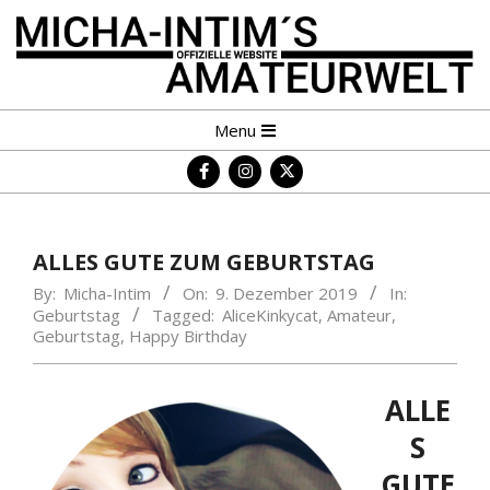
Skip
to
content
MICHA-
Primary
Menu
INTIM
Navigation
´S
Menu
AMATEURWELT
ALLES GUTE ZUM GEBURTSTAG
By:
Micha-Intim
On:
9. Dezember 2019
In:
Geburtstag
Tagged:
AliceKinkycat
,
Amateur
,
Geburtstag
,
Happy Birthday
ALLE
S
GUTE