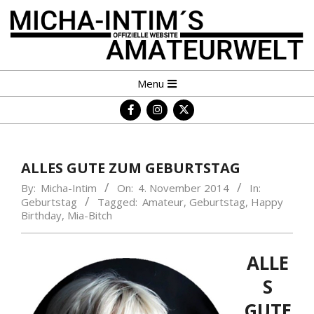
Skip
to
content
MICHA-
Primary
Menu
INTIM
Navigation
´S
Menu
AMATEURWELT
ALLES GUTE ZUM GEBURTSTAG
By:
Micha-Intim
On:
4. November 2014
In:
Geburtstag
Tagged:
Amateur
,
Geburtstag
,
Happy
Birthday
,
Mia-Bitch
ALLE
S
GUTE