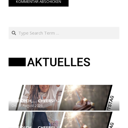
Search
AUF DICH,… CHEERS!
On:
9. August 2026
AUF DICH,… CHEERS!