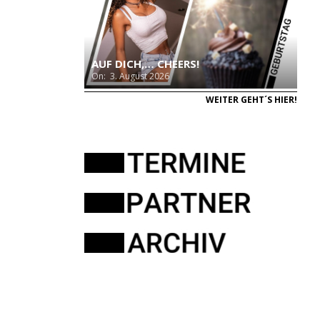
AUF DICH,… CHEERS!
On:
3. August 2026
WEITER GEHT´S HIER!