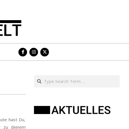
Search
eute hast Du,
ir zu deinem