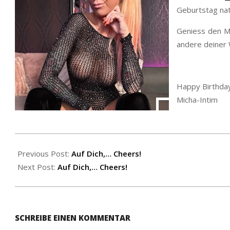
Geburtstag natü
Geniess den M
andere deiner 
Happy Birthda
Micha-Intim
2026-
01-
Previous Post:
Auf Dich,… Cheers!
04
Next Post:
Auf Dich,… Cheers!
SCHREIBE EINEN KOMMENTAR