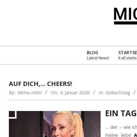
Skip
to
content
MIC
INT
BLOG
STARTSE
Latest News!
It all start
´S
AMA
AUF DICH,… CHEERS!
By:
Micha-Intim
On:
4. Januar 2026
In:
Geburtstag
EIN TAG
… der – wie ic
meine liebe
A