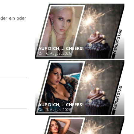
der ein oder
AUF DICH,… CHEERS!
On:
6. August 2026
AUF DICH,… CHEERS!
On:
3. August 2026