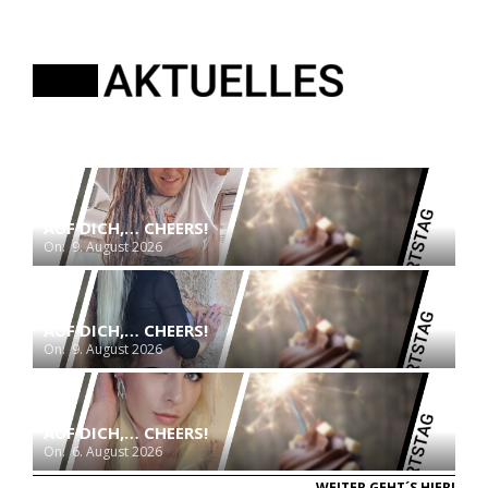
AUF DICH,… CHEERS!
On:
9. August 2026
AUF DICH,… CHEERS!
On:
9. August 2026
AUF DICH,… CHEERS!
On:
6. August 2026
WEITER GEHT´S HIER!