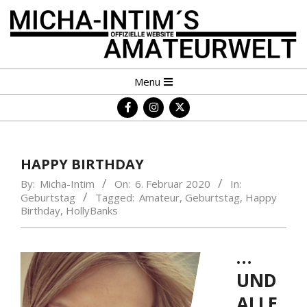
Skip
to
content
MICHA-
Primary
Menu
INTIM
Navigation
´S
Menu
AMATEURWELT
HAPPY BIRTHDAY
By:
Micha-Intim
On:
6. Februar 2020
In:
Geburtstag
Tagged:
Amateur
,
Geburtstag
,
Happy
Birthday
,
HollyBanks
…
UND
ALLE