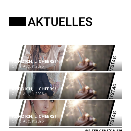
AUF DICH,… CHEERS!
On:
9. August 2026
AUF DICH,… CHEERS!
On:
9. August 2026
AUF DICH,… CHEERS!
On:
6. August 2026
WEITER GEHT´S HIER!