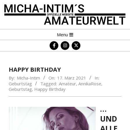
Skip
to
content
MICHA-
Primary
Menu
INTIM
Navigation
´S
Menu
AMATEURWELT
HAPPY BIRTHDAY
By:
Micha-Intim
On:
17. März 2021
In:
Geburtstag
Tagged:
Amateur
,
AnnikaRose
,
Geburtstag
,
Happy Birthday
…
UND
ALLE