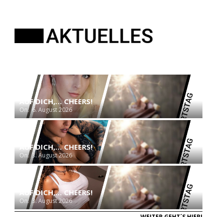
AUF DICH,… CHEERS!
On:
6. August 2026
AUF DICH,… CHEERS!
On:
3. August 2026
AUF DICH,… CHEERS!
On:
3. August 2026
WEITER GEHT´S HIER!