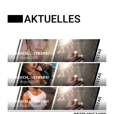
AUF DICH,… CHEERS!
On:
6. August 2026
AUF DICH,… CHEERS!
On:
3. August 2026
AUF DICH,… CHEERS!
On:
3. August 2026
WEITER GEHT´S HIER!