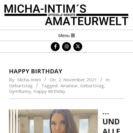
Skip
to
content
MICHA-
Primary
Menu
INTIM
Navigation
´S
Menu
AMATEURWELT
HAPPY BIRTHDAY
By:
Micha-Intim
On:
2. November 2021
In:
Geburtstag
Tagged:
Amateur
,
Geburtstag
,
GymBunny
,
Happy Birthday
…
UND
ALLE