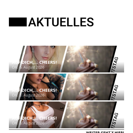
AUF DICH,… CHEERS!
On:
6. August 2026
AUF DICH,… CHEERS!
On:
3. August 2026
AUF DICH,… CHEERS!
On:
3. August 2026
WEITER GEHT´S HIER!