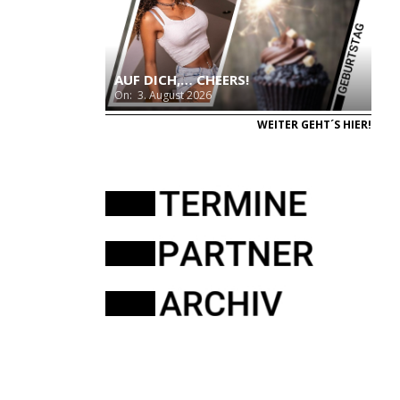
AUF DICH,… CHEERS!
On:
3. August 2026
WEITER GEHT´S HIER!