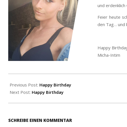
und erdenklich
Feier heute sc
den Tag… und b
Happy Birthda
Micha-Intim
2020-
05-
Previous Post:
Happy Birthday
23
Next Post:
Happy Birthday
SCHREIBE EINEN KOMMENTAR