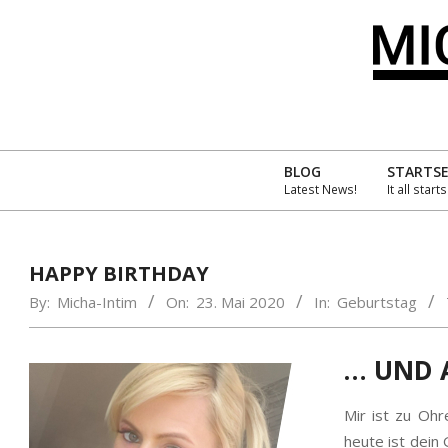
Skip
to
content
MIC
INT
BLOG
STARTSE
Latest News!
It all start
´S
AMA
HAPPY BIRTHDAY
By:
Micha-Intim
On:
23. Mai 2020
In:
Geburtstag
… UND A
Mir ist zu Oh
heute ist dein