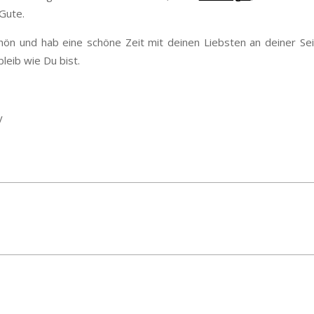
 Gute.
hön und hab eine schöne Zeit mit deinen Liebsten an deiner Se
leib wie Du bist.
y