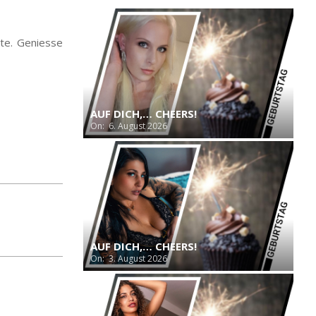
ite. Geniesse
AUF DICH,… CHEERS!
On:
6. August 2026
AUF DICH,… CHEERS!
On:
3. August 2026