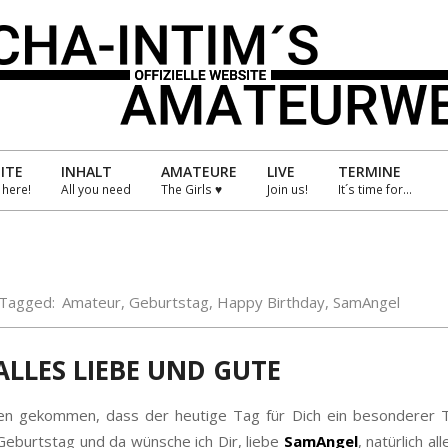
HA-
IM
ITE
INHALT
AMATEURE
LIVE
TERMINE
s here!
All you need
The Girls ♥
Join us!
It´s time for…
Primary
Navigation
TEURWELT
Menu
Tagged:
Amateur
,
Geburtstag
,
Happy Birthday
,
SamAngel
LLES LIEBE UND GUTE
ren gekommen, dass der heutige Tag für Dich ein besonderer T
 Geburtstag und da wünsche ich Dir, liebe
SamAngel
, natürlich al