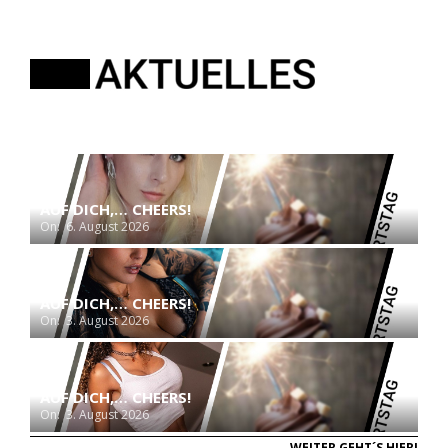
AUF DICH,… CHEERS!
On:
6. August 2026
AUF DICH,… CHEERS!
On:
3. August 2026
AUF DICH,… CHEERS!
On:
3. August 2026
WEITER GEHT´S HIER!