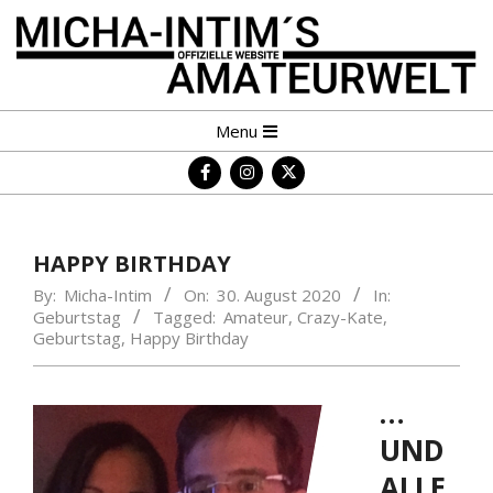
Skip
to
content
MICHA-
Primary
Menu
INTIM
Navigation
´S
Menu
AMATEURWELT
HAPPY BIRTHDAY
By:
Micha-Intim
On:
30. August 2020
In:
Geburtstag
Tagged:
Amateur
,
Crazy-Kate
,
Geburtstag
,
Happy Birthday
…
UND
ALLE