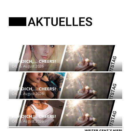
AUF DICH,… CHEERS!
On:
6. August 2026
AUF DICH,… CHEERS!
On:
3. August 2026
AUF DICH,… CHEERS!
On:
3. August 2026
WEITER GEHT´S HIER!