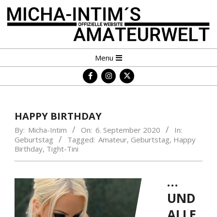
Skip
to
content
MICHA-
Primary
Menu
INTIM
Navigation
´S
Menu
AMATEURWELT
HAPPY BIRTHDAY
By:
Micha-Intim
On:
6. September 2020
In:
Geburtstag
Tagged:
Amateur
,
Geburtstag
,
Happy
Birthday
,
Tight-Tini
…
UND
ALLE