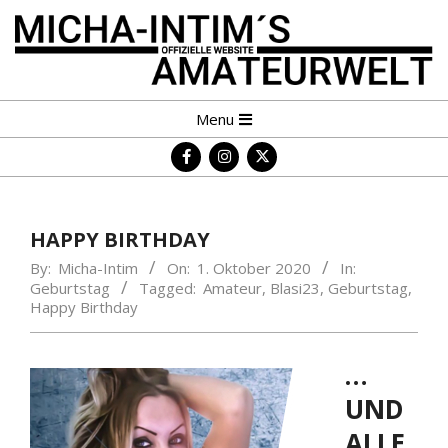
Skip
to
content
MICHA-
Primary
Menu
INTIM
Navigation
´S
Menu
AMATEURWELT
HAPPY BIRTHDAY
By:
Micha-Intim
On:
1. Oktober 2020
In:
Geburtstag
Tagged:
Amateur
,
Blasi23
,
Geburtstag
,
Happy Birthday
…
UND
ALLE