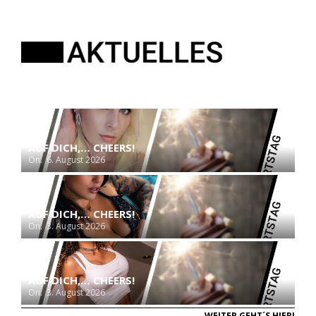
AUF DICH,… CHEERS!
On:
6. August 2026
AUF DICH,… CHEERS!
On:
3. August 2026
AUF DICH,… CHEERS!
On:
3. August 2026
WEITER GEHT´S HIER!