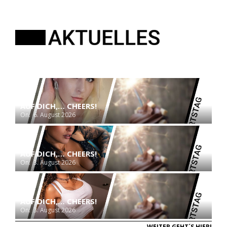
AUF DICH,… CHEERS!
On:
6. August 2026
AUF DICH,… CHEERS!
On:
3. August 2026
AUF DICH,… CHEERS!
On:
3. August 2026
WEITER GEHT´S HIER!