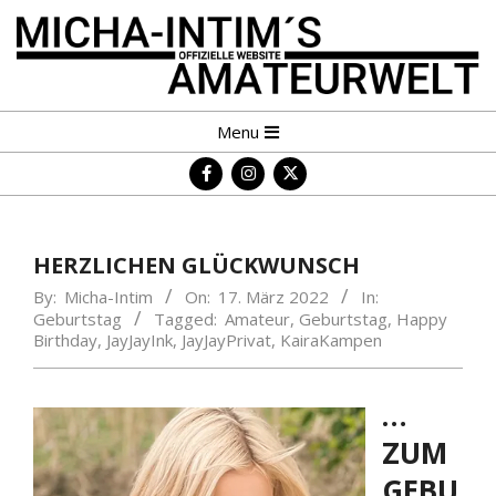
Skip
to
content
MICHA-
Primary
Menu
INTIM
Navigation
´S
Menu
AMATEURWELT
HERZLICHEN GLÜCKWUNSCH
By:
Micha-Intim
On:
17. März 2022
In:
Geburtstag
Tagged:
Amateur
,
Geburtstag
,
Happy
Birthday
,
JayJayInk
,
JayJayPrivat
,
KairaKampen
…
ZUM
GEBU