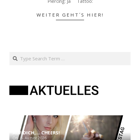
Piercing: Ja Tattoo:
WEITER GEHT´S HIER!
Search
AUF DICH,… CHEERS!
On:
6. August 2026