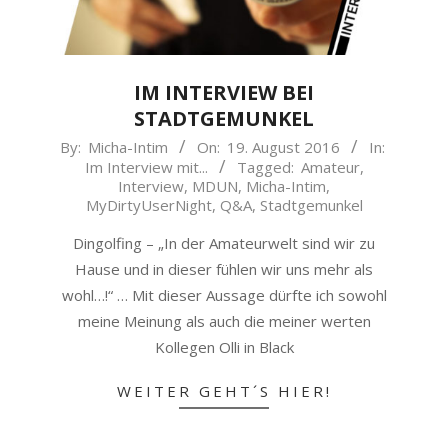
IM INTERVIEW BEI
STADTGEMUNKEL
2016-
By:
Micha-Intim
On:
19. August 2016
In:
Im Interview mit...
Tagged:
Amateur
,
08-
Interview
,
MDUN
,
Micha-Intim
,
19
MyDirtyUserNight
,
Q&A
,
Stadtgemunkel
Dingolfing – „In der Amateurwelt sind wir zu
Hause und in dieser fühlen wir uns mehr als
wohl…!“ … Mit dieser Aussage dürfte ich sowohl
meine Meinung als auch die meiner werten
Kollegen Olli in Black
WEITER GEHT´S HIER!