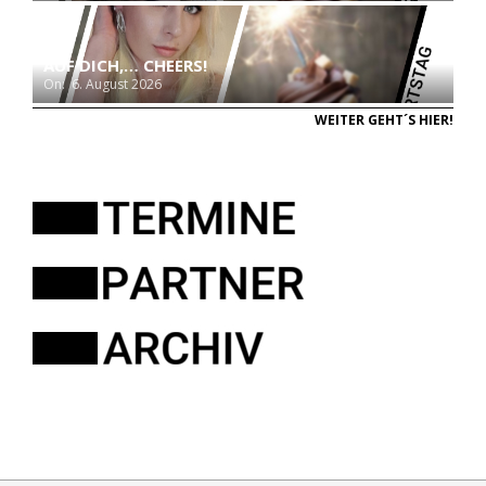
AUF DICH,… CHEERS!
On:
6. August 2026
WEITER GEHT´S HIER!