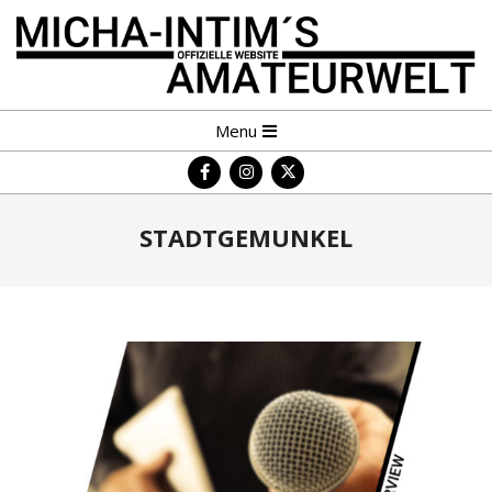
Skip
to
content
MICHA-
Primary
Menu
INTIM
Navigation
´S
Menu
AMATEURWELT
STADTGEMUNKEL