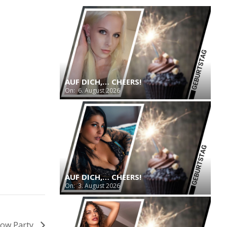
AUF DICH,… CHEERS!
On:
6. August 2026
AUF DICH,… CHEERS!
On:
3. August 2026
how Party