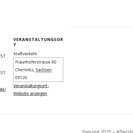
VERANSTALTUNGSOR
T
Kraftverkehr
EST
Fraunhoferstrasse 60
Chemnitz
,
Sachsen
EST
09120
Veranstaltungsort-
.de/
Website anzeigen
Exquisit 2025 – Afters