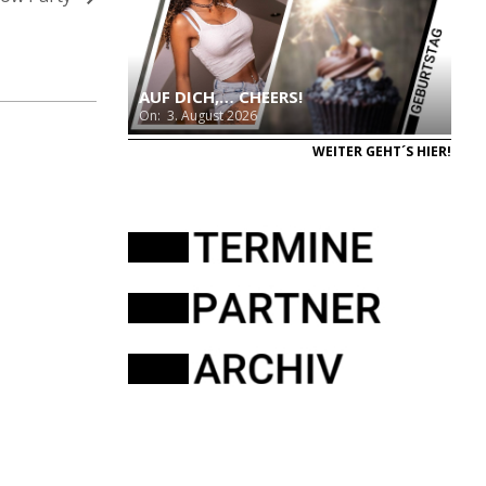
AUF DICH,… CHEERS!
On:
3. August 2026
WEITER GEHT´S HIER!