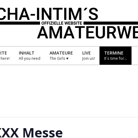
HA-
IM
ITE
INHALT
AMATEURE
LIVE
TERMINE
s here!
All you need
The Girls ♥
Join us!
It´s time for…
Primary
Navigation
TEURWELT
Menu
 XXX Messe