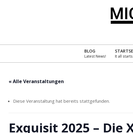
Skip
to
content
MIC
INT
BLOG
STARTSE
Latest News!
It all start
´S
AMA
« Alle Veranstaltungen
Diese Veranstaltung hat bereits stattgefunden.
Exquisit 2025 – Die