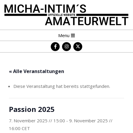
Skip
to
content
MICHA-
Primary
Menu
INTIM
Navigation
´S
Menu
AMATEURWELT
« Alle Veranstaltungen
Diese Veranstaltung hat bereits stattgefunden.
Passion 2025
7. November 2025 // 15:00
-
9. November 2025 //
16:00
CET