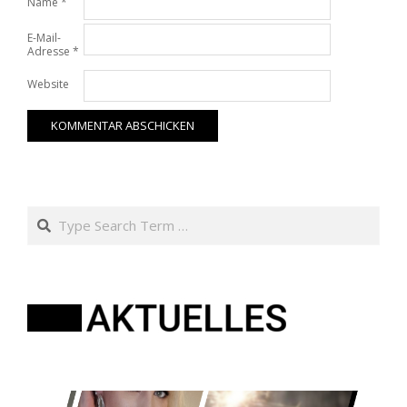
Name
*
E-Mail-
Adresse
*
Website
Search