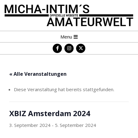
Skip
to
content
MICHA-
Primary
Menu
INTIM
Navigation
´S
Menu
AMATEURWELT
« Alle Veranstaltungen
Diese Veranstaltung hat bereits stattgefunden.
XBIZ Amsterdam 2024
3. September 2024
-
5. September 2024