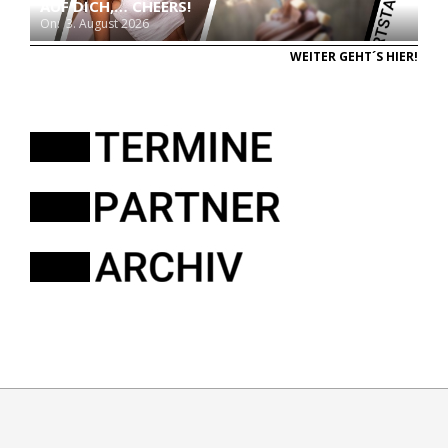
AUF DICH,… CHEERS!
On:
3. August 2026
WEITER GEHT´S HIER!