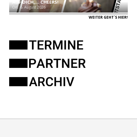
AUF DICH,… CHEERS!
On:
6. August 2026
WEITER GEHT´S HIER!