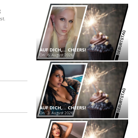
g
st.
AUF DICH,… CHEERS!
On:
6. August 2026
AUF DICH,… CHEERS!
On:
3. August 2026