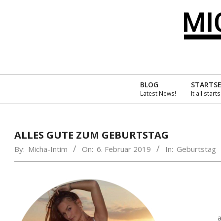
Skip
to
content
MIC
INT
BLOG
STARTSE
Latest News!
It all start
´S
AMA
ALLES GUTE ZUM GEBURTSTAG
By:
Micha-Intim
On:
6. Februar 2019
In:
Geburtstag
a