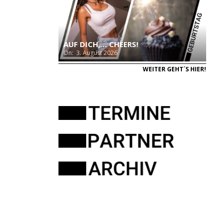
AUF DICH,… CHEERS!
On:
3. August 2026
WEITER GEHT´S HIER!