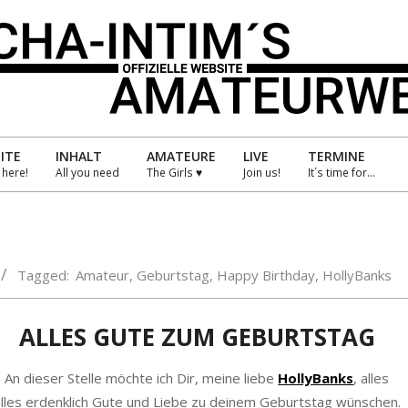
HA-
IM
ITE
INHALT
AMATEURE
LIVE
TERMINE
s here!
All you need
The Girls ♥
Join us!
It´s time for…
Primary
Navigation
TEURWELT
Menu
Tagged:
Amateur
,
Geburtstag
,
Happy Birthday
,
HollyBanks
ALLES GUTE ZUM GEBURTSTAG
An dieser Stelle möchte ich Dir, meine liebe
HollyBanks
, alles
lles erdenklich Gute und Liebe zu deinem Geburtstag wünschen.