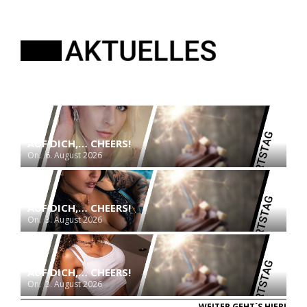
AUF DICH,… CHEERS!
On:
6. August 2026
AUF DICH,… CHEERS!
On:
3. August 2026
AUF DICH,… CHEERS!
On:
3. August 2026
WEITER GEHT´S HIER!