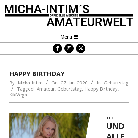
Skip
to
content
MICHA-
Primary
Menu
INTIM
Navigation
´S
Menu
AMATEURWELT
HAPPY BIRTHDAY
By:
Micha-Intim
On:
27. Juni 2020
In:
Geburtstag
Tagged:
Amateur
,
Geburtstag
,
Happy Birthday
,
KikiVega
…
UND
ALLE