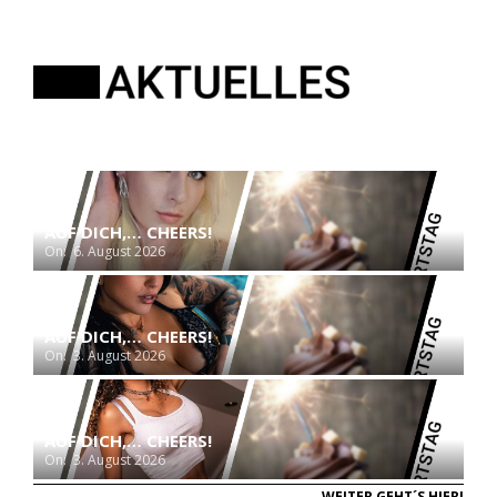
AUF DICH,… CHEERS!
On:
6. August 2026
AUF DICH,… CHEERS!
On:
3. August 2026
AUF DICH,… CHEERS!
On:
3. August 2026
WEITER GEHT´S HIER!