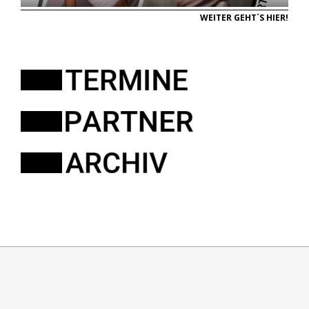
WEITER GEHT´S HIER!