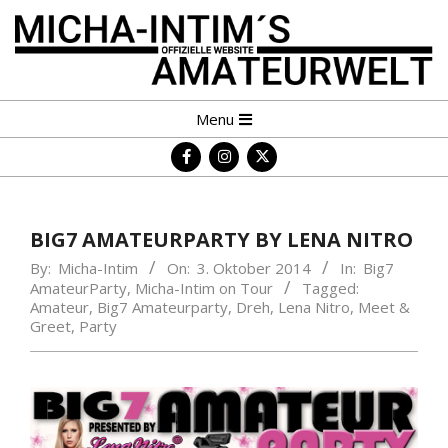
Skip
to
content
MICHA-
Primary
Menu
INTIM
Navigation
´S
Menu
AMATEURWELT
BIG7 AMATEURPARTY BY LENA NITRO
By:
Micha-Intim
On:
3. Oktober 2014
In:
Big7
AmateurParty
,
Micha-Intim on Tour
Tagged:
Amateur
,
Big7 Amateurparty
,
Dreh
,
Lena Nitro
,
Meet &
Greet
,
Party