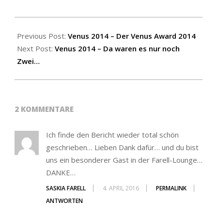
2014-
10-
Previous Post:
Venus 2014 – Der Venus Award 2014
03
Next Post:
Venus 2014 – Da waren es nur noch
Zwei…
2 KOMMENTARE
Ich finde den Bericht wieder total schön
geschrieben… Lieben Dank dafür… und du bist
uns ein besonderer Gast in der Farell-Lounge…
DANKE…
SASKIA FARELL
4. APRIL 2016
PERMALINK
ANTWORTEN