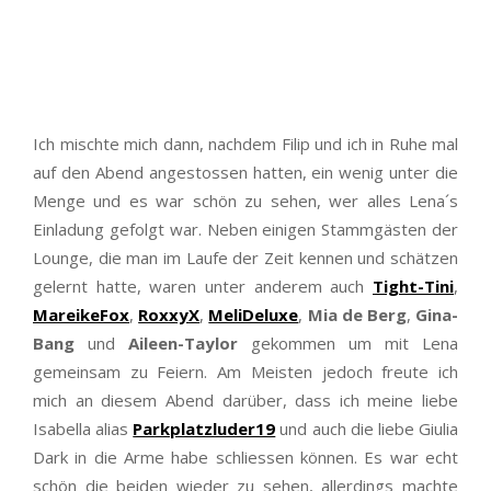
Ich mischte mich dann, nachdem Filip und ich in Ruhe mal
auf den Abend angestossen hatten, ein wenig unter die
Menge und es war schön zu sehen, wer alles Lena´s
Einladung gefolgt war. Neben einigen Stammgästen der
Lounge, die man im Laufe der Zeit kennen und schätzen
gelernt hatte, waren unter anderem auch
Tight-Tini
,
MareikeFox
,
RoxxyX
,
MeliDeluxe
,
Mia de Berg
,
Gina-
Bang
und
Aileen-Taylor
gekommen um mit Lena
gemeinsam zu Feiern. Am Meisten jedoch freute ich
mich an diesem Abend darüber, dass ich meine liebe
Isabella alias
Parkplatzluder19
und auch die liebe Giulia
Dark in die Arme habe schliessen können. Es war echt
schön die beiden wieder zu sehen, allerdings machte